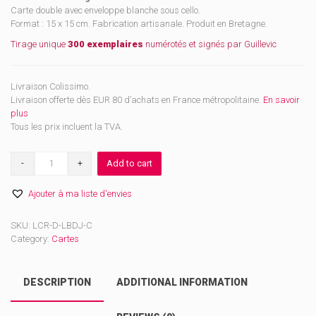
Carte double avec enveloppe blanche sous cello.
Format : 15 x 15 cm. Fabrication artisanale. Produit en Bretagne.
Tirage unique
300 exemplaires
numérotés et signés par Guillevic
Livraison Colissimo.
Livraison offerte dès EUR 80 d’achats en France métropolitaine.
En savoir
plus
Tous les prix incluent la TVA.
Carte
Add to cart
Baptême
de
Ajouter à ma liste d'envies
Jésus
quantity
SKU:
LCR-D-LBDJ-C
Category:
Cartes
DESCRIPTION
ADDITIONAL INFORMATION