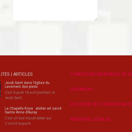
ITÉS | ARTICLES
CONDITIONS GÉNÉRALES DE V
Jeudi Saint dans l’église du
Lavement des pieds
LIVRAISON
C’est le jeudi 18 avril prochain, le
Jeudi Saint...
POLITIQUE DE CONFIDENTIALI
La Chapelle Rose : atelier art sacré
Sainte Anne d’Auray
C'est un tout nouvel atelier qui
MENTIONS LÉGALES
s'inscrit aujourd...