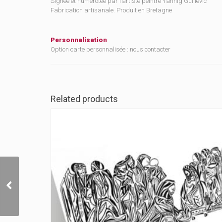
Signée et numérotée par l’artiste peintre Yannig Guillevic
Fabrication artisanale. Produit en Bretagne
Personnalisation
Option carte personnalisée : nous contacter
Related products
Carte L’onction de
Béthanie