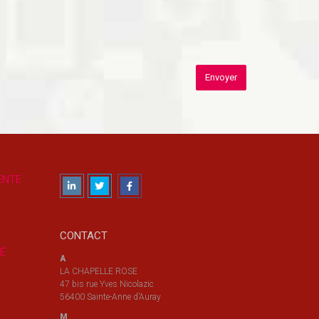
ENTE
CONTACT
TÉ
A
LA CHAPELLE ROSE
47 bis rue Yves Nicolazic
56400 Sainte-Anne d’Auray
M