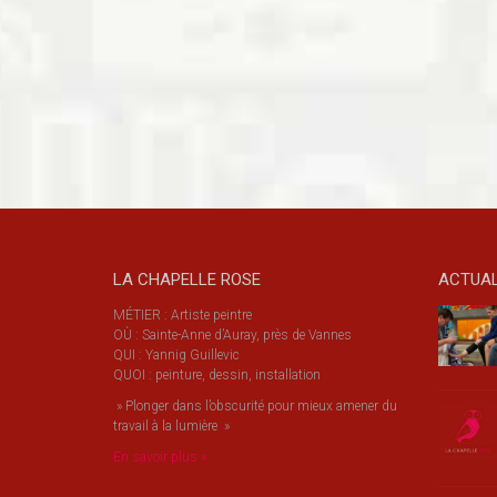
LA CHAPELLE ROSE
ACTUAL
MÉTIER : Artiste peintre
OÙ : Sainte-Anne d’Auray, près de Vannes
QUI : Yannig Guillevic
QUOI : peinture, dessin, installation
» Plonger dans l’obscurité pour mieux amener du
travail à la lumière »
En savoir plus »