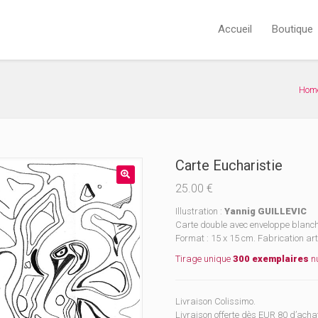
Accueil
Boutique
Hom
Carte Eucharistie
25.00
€
Illustration :
Yannig GUILLEVIC
Carte double avec enveloppe blanche
Format : 15 x 15 cm. Fabrication ar
Tirage unique
300 exemplaires
nu
Livraison Colissimo.
Livraison offerte dès EUR 80 d’acha