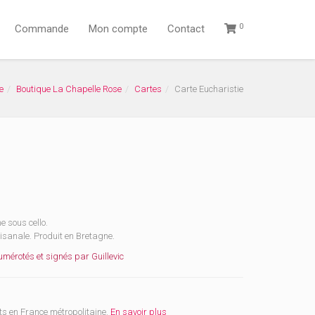
0
Commande
Mon compte
Contact
e
Boutique La Chapelle Rose
Cartes
Carte Eucharistie
 sous cello.
tisanale. Produit en Bretagne.
mérotés et signés par Guillevic
ts en France métropolitaine.
En savoir plus