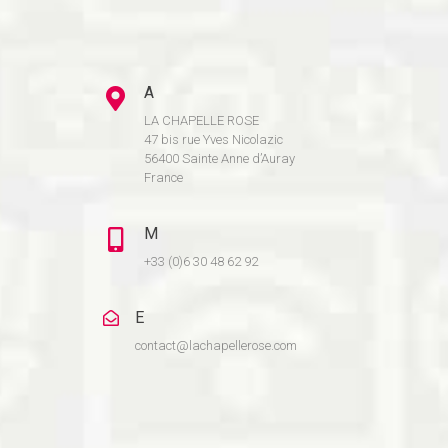
A
LA CHAPELLE ROSE
47 bis rue Yves Nicolazic
56400 Sainte Anne d’Auray
France
M
+33 (0)6 30 48 62 92
E
contact@lachapellerose.com