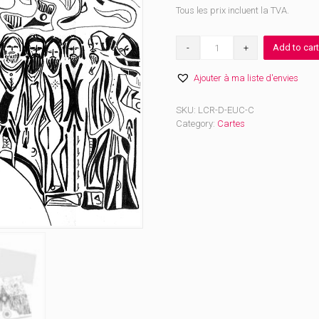
Tous les prix incluent la TVA.
Carte
Add to cart
Eucharistie
quantity
Ajouter à ma liste d'envies
SKU:
LCR-D-EUC-C
Category:
Cartes