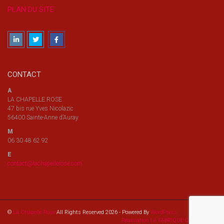
PLAN DU SITE
CONTACT
A
LA CHAPELLE ROSE
47 bis rue Yves Nicolazic
56400 Sainte-Anne d’Auray
M
06 30 48 62 92
E
contact@lachapellerose.com
©
La Chapelle Rose
All Rights Reserved 2026 - Powered By
WordPress
Réalisation LA FABRIQUE DES IMAGES