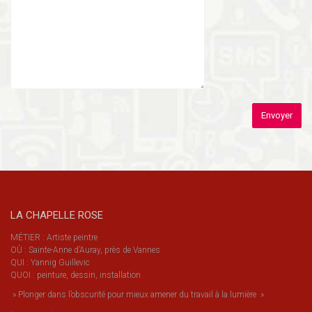
LA CHAPELLE ROSE
MÉTIER : Artiste peintre
OÙ : Sainte-Anne d’Auray, près de Vannes
QUI : Yannig Guillevic
QUOI : peinture, dessin, installation
» Plonger dans l’obscurité pour mieux amener du travail à la lumière »